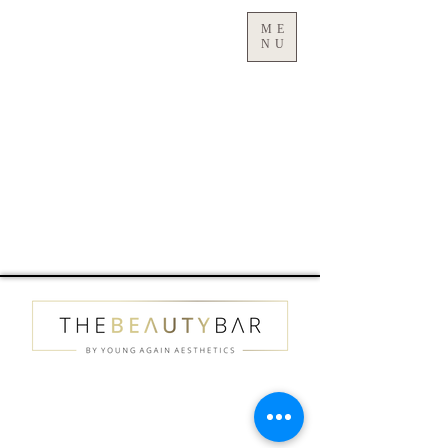
ME
NU
fbq('track', 'ViewContent');